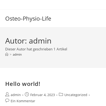
Zum
Inhalt
springen
Osteo-Physio-Life
Autor:
admin
Dieser Autor hat geschrieben 1 Artikel
>
admin
Hello world!
Beitrags-
Beitrag
Beitrags-
admin
Februar 4, 2023
Uncategorized
Autor:
veröffentlicht:
Kategorie:
Beitrags-
Ein Kommentar
Kommentare: